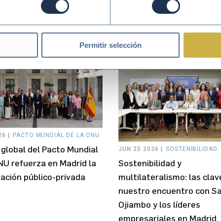
ible? Ejemplos de buenas
balance, desafíos y la Rut
as empresariales
Aceleración Post-2030
Permitir selección
6 |
PACTO MUNDIAL DE LA ONU
global del Pacto Mundial
JUN 25 2026 |
SOSTENIBILIDAD
NU refuerza en Madrid la
Sostenibilidad y
ación público-privada
multilateralismo: las clav
nuestro encuentro con S
Ojiambo y los líderes
empresariales en Madrid