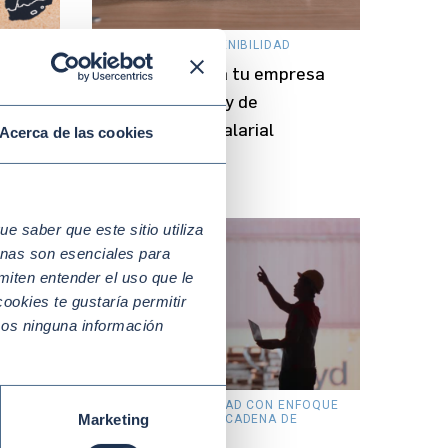
IAL
JUL 23 2026 |
SOSTENIBILIDAD
Cómo preparar a tu empresa
para la nueva Ley de
ar la
Transparencia Salarial
Acerca de las cookies
 la
 saber que este sitio utiliza
nas son esenciales para
miten entender el uso que le
ookies te gustaría permitir
mos ninguna información
ODS
JUL 8
SOSTENIBILIDAD CON ENFOQUE
Marketing
2026
SECTORIAL Y CADENA DE
026:
|
SUMINISTRO