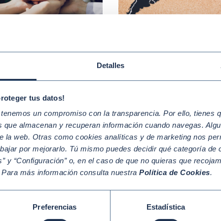
OSTENIBILIDAD CON ENFOQUE
JUL 27
GESTIÓN EMPRESAR
ECTORIAL Y CADENA DE
2026 |
SOSTENIBLE
UMINISTRO
Resiliencia empresarial y
 la diligencia debida en
geopolítica: cómo gestion
bilidad empresarial y
Detalles
incertidumbre y potenciar
licarla?
sostenibilidad
proteger tus datos!
enemos un compromiso con la transparencia. Por ello, tienes que
os que almacenan y recuperan información cuando navegas. Algu
e la web. Otras como cookies analíticas y de marketing nos per
abajar por mejorarlo. Tú mismo puedes decidir qué categoría de c
” y “Configuración” o, en el caso de que no quieras que recoja
. Para más información consulta nuestra
Política de Cookies
.
026 |
SOSTENIBILIDAD
JUL 13 2026 |
AGENDA 2030 Y 
Preferencias
Estadística
plicar el turismo
Progreso de los ODS en 2