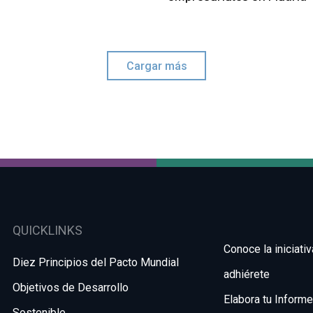
Cargar más
ca"
/Agenda"
QUICKLINKS
Conoce la iniciativ
Diez Principios del Pacto Mundial
01
2
gos de alto nivel |
adhiérete
Objetivos de Desarrollo
ENE
SE
 Mundial de la ONU
Elabora tu Inform
Sostenible