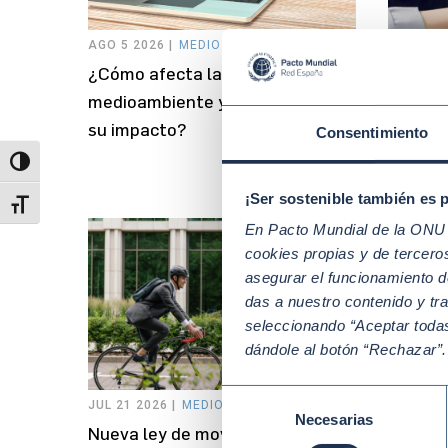
AGO 5 2026 |
MEDIO AMBIENTE Y CLIMA
JUL
S
29
S
¿Cómo afecta la IA al
2026 |
S
medioambiente y cómo reducir
¿Qué es
su impacto?
sosteni
Consentimiento
cómo ap
Alternar alto contraste
¡Ser sostenible también es 
Alternar tamaño de letra
En Pacto Mundial de la ONU t
cookies propias y de tercer
asegurar el funcionamiento d
das a nuestro contenido y tr
seleccionando “Aceptar todas
dándole al botón “Rechazar”
Selección
JUL 21 2026 |
MEDIO AMBIENTE Y CLIMA
JUL 16 2
Necesarias
de
Nueva ley de movilidad
¿Cómo a
consentimiento