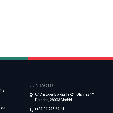
CONTACTO
a y
C/ Cristobal Bordiú 19-21, Oficinas 1º
2
16
Derecha, 28003 Madrid
P
JUN
e de
(+34)91 745 24 14