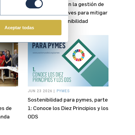
a de
Puntos críticos en la gestión de
proveedores: claves para mitigar
riesgos de sostenibilidad
Aceptar todas
JUN 23 2026 |
PYMES
Sostenibilidad para pymes, parte
1: Conoce los Diez Principios y los
es de
ODS
anda