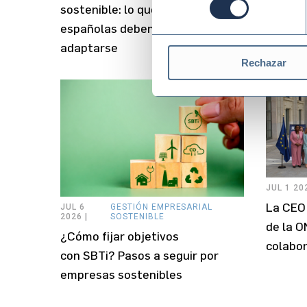
sostenible: lo que las empresas
sosten
españolas deben hacer para
práctic
adaptarse
Rechazar
JUL 1 202
La CEO 
JUL 6
GESTIÓN EMPRESARIAL
2026 |
SOSTENIBLE
de la O
¿Cómo fijar objetivos
colabor
con SBTi? Pasos a seguir por
empresas sostenibles