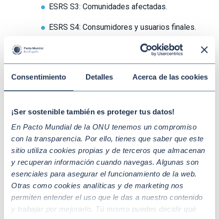
ESRS S3: Comunidades afectadas.
ESRS S4: Consumidores y usuarios finales.
Gobernanza:
ESRS G1: Conducta de negocios.
Consentimiento
Detalles
Acerca de las cookies
3. ¿Qué pasará en España con la
transposición de la norma de
¡Ser sostenible también es proteger tus datos!
información en sostenibilidad?
En Pacto Mundial de la ONU tenemos un compromiso
con la transparencia. Por ello, tienes que saber que este
Dentro del ordenamiento de nuestro país, el Instituto de
sitio utiliza cookies propias y de terceros que almacenan
Contabilidad y Auditoría de Cuentas, ICAC, es el
y recuperan información cuando navegas. Algunas son
organismo adscrito al Ministerio de Asuntos Económicos
esenciales para asegurar el funcionamiento de la web.
específicamente encargado de transponer la CSRD en
Otras como cookies analíticas y de marketing nos
España desde diciembre de 2022. Entre los trabajos
permiten entender el uso que le das a nuestro contenido
preparatorios de la transposición, destaca la consulta
y trabajar por mejorarlo. Tú mismo puedes decidir qué
pública previa que se realizó para recoger las