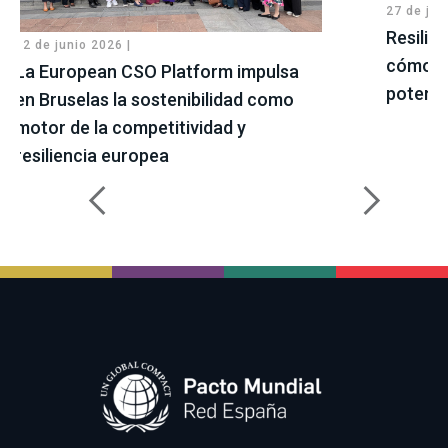
27 de jul
Resilie
12 de junio 2026 |
cómo ge
La European CSO Platform impulsa
potenci
en Bruselas la sostenibilidad como
motor de la competitividad y
resiliencia europea