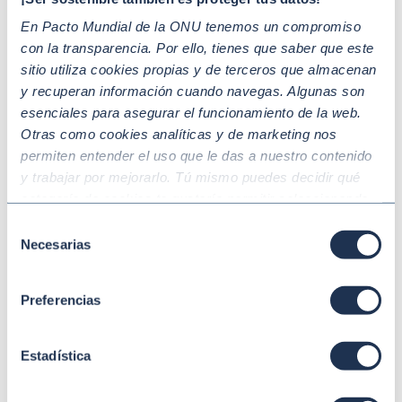
En Pacto Mundial de la ONU tenemos un compromiso
con la transparencia. Por ello, tienes que saber que este
sitio utiliza cookies propias y de terceros que almacenan
y recuperan información cuando navegas. Algunas son
esenciales para asegurar el funcionamiento de la web.
Otras como cookies analíticas y de marketing nos
permiten entender el uso que le das a nuestro contenido
y trabajar por mejorarlo. Tú mismo puedes decidir qué
categoría de cookies te gustaría permitir seleccionando
“Aceptar todas” y “Configuración” o, en el caso de que no
Selección
quieras que recojamos ninguna información dándole al
Jun 08 2026
MEDIO AMBIENTE Y CLIMA
Necesarias
de
Día Mundial de los Océanos: de la
botón “Rechazar”. Para más información consulta
consentimiento
responsabilidad social a la acción
nuestra
Política de Cookies
.
Preferencias
empresarial
Estadística