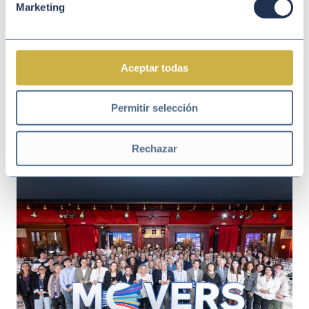
Marketing
Aceptar todas
Jun 01 2026
MEDIO AMBIENTE Y CLIMA
Permitir selección
No te quedes en escuchar. Actúa y
demuestra que eres un ‘Mover por el
Rechazar
Planeta’