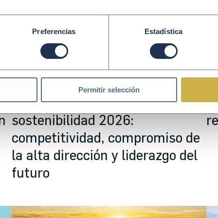
Preferencias
Estadística
May 13 2026
PACTO MUNDIAL DE LA ONU
Ma
Permitir selección
Así vivimos Movers de la
C
n
sostenibilidad 2026:
r
competitividad, compromiso de
la alta dirección y liderazgo del
futuro