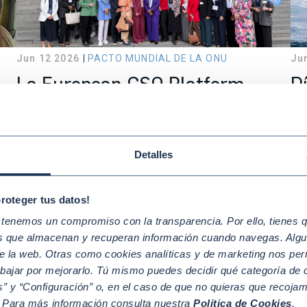
Jun 12 2026
PACTO MUNDIAL DE LA ONU
Ju
La European CSO Platform
D
impulsa en Bruselas la
la
d
sostenibilidad como motor de la
a
competitividad y resiliencia
Detalles
europea
proteger tus datos!
enemos un compromiso con la transparencia. Por ello, tienes que
os que almacenan y recuperan información cuando navegas. Algu
e la web. Otras como cookies analíticas y de marketing nos per
abajar por mejorarlo. Tú mismo puedes decidir qué categoría de c
” y “Configuración” o, en el caso de que no quieras que recoja
. Para más información consulta nuestra
Política de Cookies
.