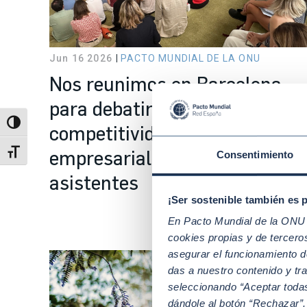
Jun 16 2026
PACTO MUNDIAL DE LA ONU
Nos reunimos en Barcelona
para debatir sobre
Alternar alto contraste
competitividad y sostenibilida
empresarial con casi 200
Alternar tamaño de letra
Consentimiento
asistentes
¡Ser sostenible también es 
En Pacto Mundial de la ONU t
cookies propias y de tercer
asegurar el funcionamiento d
das a nuestro contenido y tr
seleccionando “Aceptar todas
dándole al botón “Rechazar”