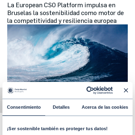
La European CSO Platform impulsa en
Bruselas la sostenibilidad como motor de
la competitividad y resiliencia europea
Jun 08 2026
MEDIO AMBIENTE Y CLIMA
Día Mundial de los Océanos: de la
Alternar alto contraste
responsabilidad social a la acción
Consentimiento
Detalles
Acerca de las cookies
Alternar tamaño de letra
empresarial
¡Ser sostenible también es proteger tus datos!