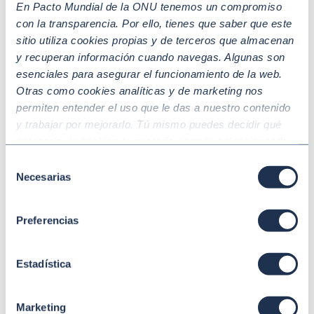
En Pacto Mundial de la ONU tenemos un compromiso
con la transparencia. Por ello, tienes que saber que este
sitio utiliza cookies propias y de terceros que almacenan
y recuperan información cuando navegas. Algunas son
esenciales para asegurar el funcionamiento de la web.
Otras como cookies analíticas y de marketing nos
permiten entender el uso que le das a nuestro contenido
y trabajar por mejorarlo. Tú mismo puedes decidir qué
categoría de cookies te gustaría permitir seleccionando
“Aceptar todas” y “Configuración” o, en el caso de que no
Jun 01 2026
MEDIO AMBIENTE Y CLIMA
Selección
No te quedes en escuchar. Actúa y
quieras que recojamos ninguna información dándole al
Necesarias
de
demuestra que eres un ‘Mover por el
botón “Rechazar”. Para más información consulta
consentimiento
Planeta’
nuestra
Política de Cookies
.
Preferencias
Estadística
Marketing