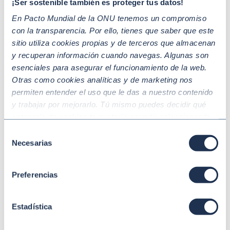
¡Ser sostenible también es proteger tus datos!
En Pacto Mundial de la ONU tenemos un compromiso
con la transparencia. Por ello, tienes que saber que este
sitio utiliza cookies propias y de terceros que almacenan
y recuperan información cuando navegas. Algunas son
esenciales para asegurar el funcionamiento de la web.
Otras como cookies analíticas y de marketing nos
permiten entender el uso que le das a nuestro contenido
y trabajar por mejorarlo. Tú mismo puedes decidir qué
Jun 01 2026
MEDIO AMBIENTE Y CLIMA
categoría de cookies te gustaría permitir seleccionando
No te quedes en escuchar. Actúa y
“Aceptar todas” y “Configuración” o, en el caso de que no
Selección
demuestra que eres un ‘Mover por el
quieras que recojamos ninguna información dándole al
Necesarias
de
Planeta’
botón “Rechazar”. Para más información consulta
consentimiento
nuestra
Política de Cookies
.
Preferencias
Estadística