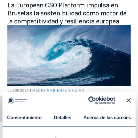
La European CSO Platform impulsa en
Bruselas la sostenibilidad como motor de
la competitividad y resiliencia europea
Jun 08 2026
MEDIO AMBIENTE Y CLIMA
Día Mundial de los Océanos: de la
Alternar alto contraste
responsabilidad social a la acción
empresarial
Alternar tamaño de letra
Consentimiento
Detalles
Acerca de las cookies