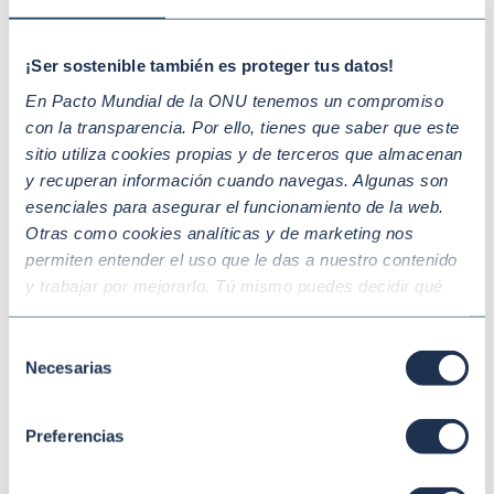
deciden revolucionar su eslabón en la
cadena de suministro
¡Ser sostenible también es proteger tus datos!
En Pacto Mundial de la ONU tenemos un compromiso
con la transparencia. Por ello, tienes que saber que este
sitio utiliza cookies propias y de terceros que almacenan
y recuperan información cuando navegas. Algunas son
esenciales para asegurar el funcionamiento de la web.
Otras como cookies analíticas y de marketing nos
permiten entender el uso que le das a nuestro contenido
y trabajar por mejorarlo. Tú mismo puedes decidir qué
categoría de cookies te gustaría permitir seleccionando
“Aceptar todas” y “Configuración” o, en el caso de que no
Selección
quieras que recojamos ninguna información dándole al
Necesarias
de
botón “Rechazar”. Para más información consulta
consentimiento
nuestra
Política de Cookies
.
Mar 16 2026
SOSTENIBILIDAD
Preferencias
Participa en la V Consulta Empresarial
sobre Desarrollo Sostenible 2026