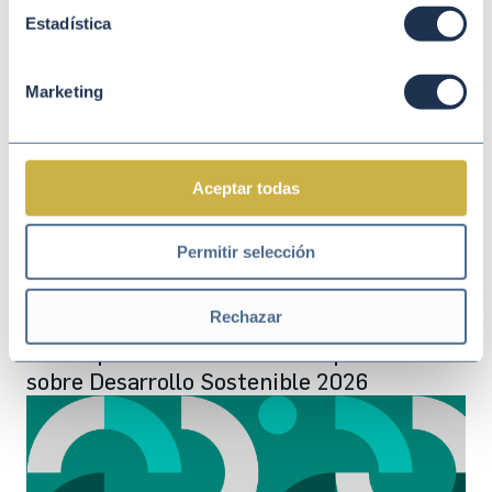
cadena de suministro
Estadística
Marketing
Aceptar todas
Permitir selección
Rechazar
Mar 16 2026
PACTO MUNDIAL DE LA ONU
Participa en la V Consulta Empresarial
sobre Desarrollo Sostenible 2026