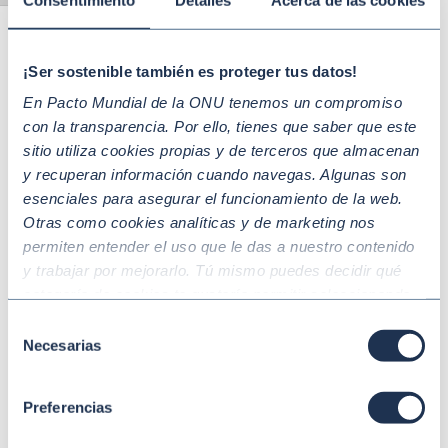
Compras sostenibles: un imperativo
estratégico para liderar globalmente
¡Ser sostenible también es proteger tus datos!
En Pacto Mundial de la ONU tenemos un compromiso
con la transparencia. Por ello, tienes que saber que este
sitio utiliza cookies propias y de terceros que almacenan
y recuperan información cuando navegas. Algunas son
esenciales para asegurar el funcionamiento de la web.
Otras como cookies analíticas y de marketing nos
permiten entender el uso que le das a nuestro contenido
y trabajar por mejorarlo. Tú mismo puedes decidir qué
categoría de cookies te gustaría permitir seleccionando
“Aceptar todas” y “Configuración” o, en el caso de que no
Selección
quieras que recojamos ninguna información dándole al
Necesarias
de
botón “Rechazar”. Para más información consulta
Mar 18 2026
SOSTENIBILIDAD CON ENFOQUE SECTORIAL Y
consentimiento
CADENA DE SUMINISTRO
nuestra
Política de Cookies
.
Más de 6.700 empresas proveedoras
Preferencias
deciden revolucionar su eslabón en la