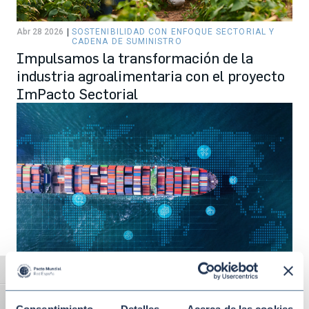
Abr 28 2026
SOSTENIBILIDAD CON ENFOQUE SECTORIAL Y
CADENA DE SUMINISTRO
Impulsamos la transformación de la
industria agroalimentaria con el proyecto
ImPacto Sectorial
Alternar alto contraste
Mar 25 2026
SOSTENIBILIDAD CON ENFOQUE SECTORIAL Y
CADENA DE SUMINISTRO
Alternar tamaño de letra
Consentimiento
Detalles
Acerca de las cookies