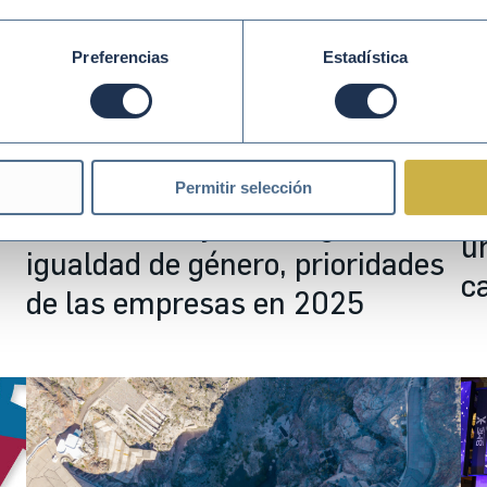
Preferencias
Estadística
E
Abr 30 2026
DERECHOS HUMANOS Y SOSTENIBILIDAD
Ab
SOCIAL
Permitir selección
e
E
Día del Trabajador: Seguridad e
u
igualdad de género, prioridades
c
de las empresas en 2025