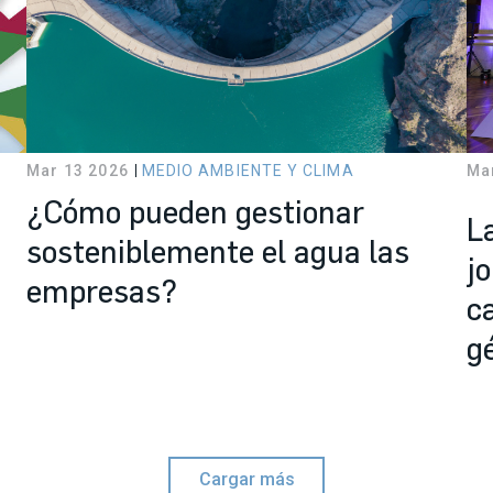
Mar 13 2026
MEDIO AMBIENTE Y CLIMA
Ma
¿Cómo pueden gestionar
L
sosteniblemente el agua las
j
empresas?
c
g
Cargar más