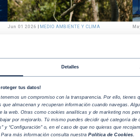
Jun 01 2026
MEDIO AMBIENTE Y CLIMA
Ma
e
No te quedes en escuchar.
¿
Actúa y demuestra que eres un
n
‘Mover por el Planeta’
l
Detalles
d
proteger tus datos!
enemos un compromiso con la transparencia. Por ello, tienes que
os que almacenan y recuperan información cuando navegas. Algu
e la web. Otras como cookies analíticas y de marketing nos per
abajar por mejorarlo. Tú mismo puedes decidir qué categoría de c
” y “Configuración” o, en el caso de que no quieras que recoja
. Para más información consulta nuestra
Política de Cookies
.