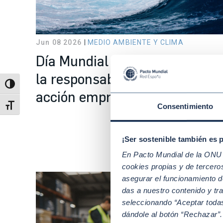
Jun 08 2026
MEDIO AMBIENTE Y CLIMA
Día Mundial de los Océanos: d
la responsabilidad social a la
Alternar alto contraste
acción empresarial
Consentimiento
Alternar tamaño de letra
¡Ser sostenible también es 
En Pacto Mundial de la ONU t
cookies propias y de tercer
asegurar el funcionamiento d
das a nuestro contenido y tr
seleccionando “Aceptar todas
dándole al botón “Rechazar”