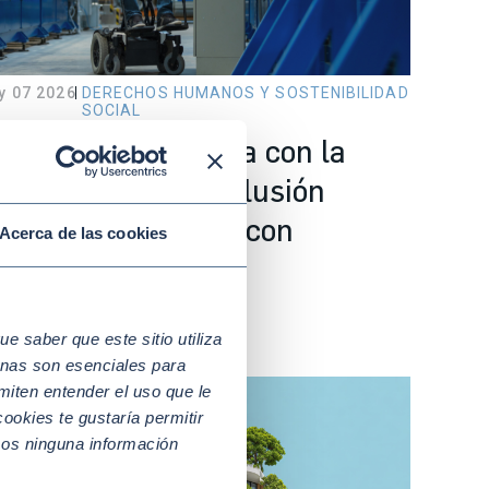
y 07 2026
DERECHOS HUMANOS Y SOSTENIBILIDAD
SOCIAL
Cumple tu empresa con la
ormativa sobre inclusión
aboral de personas con
Acerca de las cookies
iscapacidad?
 saber que este sitio utiliza
nas son esenciales para
miten entender el uso que le
ookies te gustaría permitir
mos ninguna información