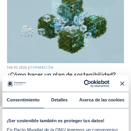
Feb 02 2026
FORMACIÓN
¿Cómo hacer un plan de sostenibilidad?
Conoce los 6 pasos definitivos
Alternar alto contraste
Consentimiento
Detalles
Acerca de las cookies
Alternar tamaño de letra
¡Ser sostenible también es proteger tus datos!
En Pacto Mundial de la ONU tenemos un compromiso