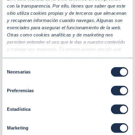
con la transparencia. Por ello, tienes que saber que este
sitio utiliza cookies propias y de terceros que almacenan
y recuperan información cuando navegas. Algunas son
esenciales para asegurar el funcionamiento de la web.
Otras como cookies analíticas y de marketing nos
permiten entender el uso que le das a nuestro contenido
y trabajar por mejorarlo. Tú mismo puedes decidir qué
Dic 29 2025
SOSTENIBILIDAD CON ENFOQUE SECTORIAL Y
CADENA DE SUMINISTRO
categoría de cookies te gustaría permitir seleccionando
Doble materialidad: clave para cumplir
“Aceptar todas” y “Configuración” o, en el caso de que no
Selección
con la CSDR y potenciar la sostenibilidad
quieras que recojamos ninguna información dándole al
Necesarias
de
botón “Rechazar”. Para más información consulta
consentimiento
nuestra
Política de Cookies
.
Preferencias
Estadística
Marketing