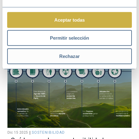
Aceptar todas
Dic 22 2025
SOSTENIBILIDAD
Stakeholders: cómo convertir sus
expectativas en oportunidades
Permitir selección
empresariales
Rechazar
Dic 15 2025
SOSTENIBILIDAD