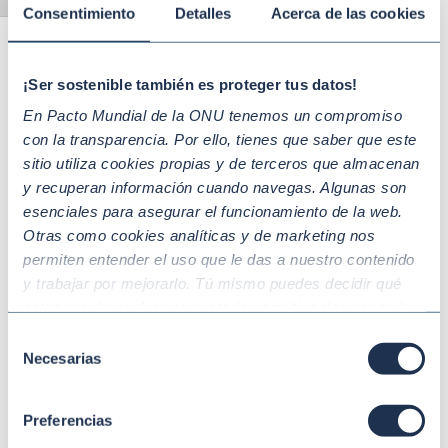
Alternar tamaño de letra
Consentimiento
Detalles
Acerca de las cookies
los ratings ESG
¡Ser sostenible también es proteger tus datos!
En Pacto Mundial de la ONU tenemos un compromiso
con la transparencia. Por ello, tienes que saber que este
sitio utiliza cookies propias y de terceros que almacenan
y recuperan información cuando navegas. Algunas son
esenciales para asegurar el funcionamiento de la web.
Otras como cookies analíticas y de marketing nos
permiten entender el uso que le das a nuestro contenido
y trabajar por mejorarlo. Tú mismo puedes decidir qué
categoría de cookies te gustaría permitir seleccionando
“Aceptar todas” y “Configuración” o, en el caso de que no
Selección
quieras que recojamos ninguna información dándole al
Necesarias
de
May 13 2026
SOSTENIBILIDAD
botón “Rechazar”. Para más información consulta
consentimiento
Así vivimos Movers de la sostenibilidad
nuestra
Política de Cookies
.
2026: competitividad, compromiso de la
Preferencias
alta dirección y liderazgo del futuro