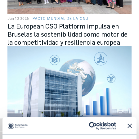
Jun 12 2026
PACTO MUNDIAL DE LA ONU
La European CSO Platform impulsa en
Bruselas la sostenibilidad como motor de
la competitividad y resiliencia europea
Alternar alto contraste
May 20 2026
REPORTING SOBRE SOSTENIBILIDAD
Los Diez Principios del Pacto Mundial en