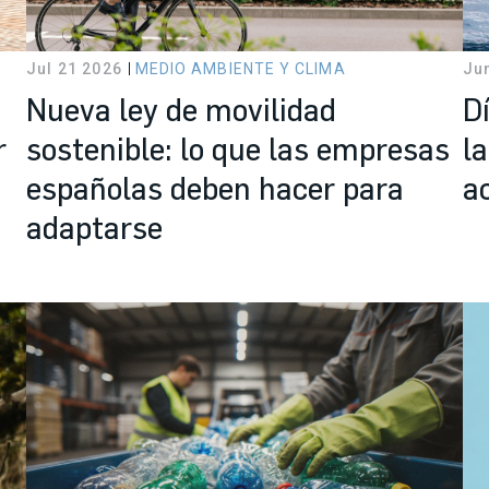
Jul 21 2026
MEDIO AMBIENTE Y CLIMA
Ju
Nueva ley de movilidad
D
r
sostenible: lo que las empresas
la
españolas deben hacer para
a
adaptarse