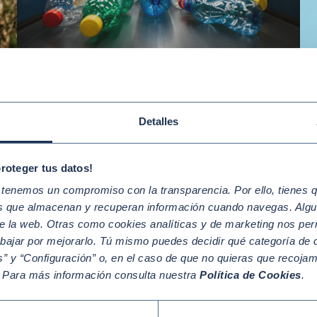
May 05 2026
GESTIÓN EMPRESARIAL SOSTENIBLE
Ab
Cómo rentabilizar la gestión de
E
n
residuos en tu empresa
u
Detalles
c
proteger tus datos!
enemos un compromiso con la transparencia. Por ello, tienes que
os que almacenan y recuperan información cuando navegas. Algu
e la web. Otras como cookies analíticas y de marketing nos per
abajar por mejorarlo. Tú mismo puedes decidir qué categoría de c
” y “Configuración” o, en el caso de que no quieras que recoja
. Para más información consulta nuestra
Política de Cookies
.