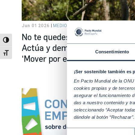
Jun 01 2026
MEDIO AMBIENTE Y CLIMA
No te quedes en escuchar.
Alternar alto contraste
Actúa y demuestra que eres u
Consentimiento
Alternar tamaño de letra
‘Mover por el Planeta’
¡Ser sostenible también es 
En Pacto Mundial de la ONU t
cookies propias y de tercer
asegurar el funcionamiento d
das a nuestro contenido y tr
seleccionando “Aceptar todas
dándole al botón “Rechazar”
Selección