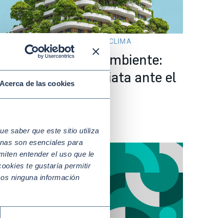
r 20 2026
MEDIO AMBIENTE Y CLIMA
mpresas y medio ambiente:
na urgencia inmediata ante el
Acerca de las cookies
ambio climático
 saber que este sitio utiliza
nas son esenciales para
miten entender el uso que le
ookies te gustaría permitir
mos ninguna información