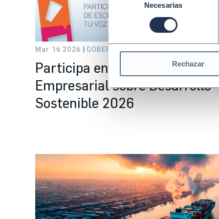
Necesarias
de
consentimiento
Mar 16 2026
GOBERNANZA Y ANTICORRUPCIÓN
Participa en la V Consulta
Rechazar
Empresarial sobre Desarrollo
Sostenible 2026