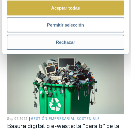
Aceptar todas
Jun 04 2025
SOSTENIBILIDAD
Lanzamos junto a PRISA una guía con 60
Permitir selección
acciones para impulsar la acción a favor
del planeta
Rechazar
Sep 02 2024
GESTIÓN EMPRESARIAL SOSTENIBLE
Basura digital o e-waste: la “cara b” de la