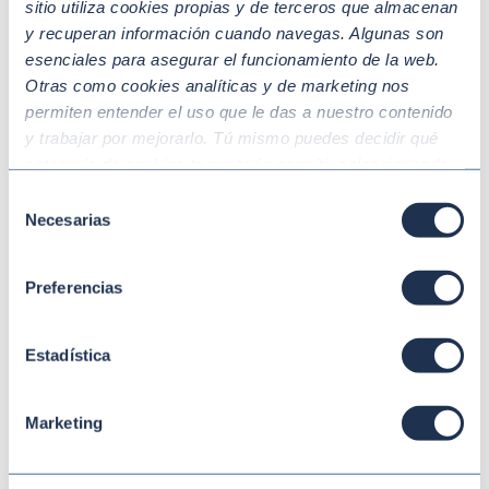
sitio utiliza cookies propias y de terceros que almacenan
y recuperan información cuando navegas. Algunas son
esenciales para asegurar el funcionamiento de la web.
Otras como cookies analíticas y de marketing nos
permiten entender el uso que le das a nuestro contenido
y trabajar por mejorarlo. Tú mismo puedes decidir qué
Mar 02 2026
SOSTENIBILIDAD
categoría de cookies te gustaría permitir seleccionando
España marca el rumbo con la revisión de
“Aceptar todas” y “Configuración” o, en el caso de que no
la Estrategia de Desarrollo Sostenible
Selección
quieras que recojamos ninguna información dándole al
Necesarias
de
2030 (ESD-R)
botón “Rechazar”. Para más información consulta
consentimiento
nuestra
Política de Cookies
.
Preferencias
Estadística
Marketing