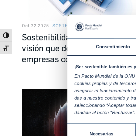
Oct 22 2025
SOSTENIBILIDAD
Sostenibilidad a largo plazo: la
Alternar alto contraste
visión que define a las
Consentimiento
Alternar tamaño de letra
empresas competitivas
¡Ser sostenible también es 
En Pacto Mundial de la ONU t
cookies propias y de tercer
asegurar el funcionamiento d
das a nuestro contenido y tr
seleccionando “Aceptar todas
dándole al botón “Rechazar”
Selección
Necesarias
de