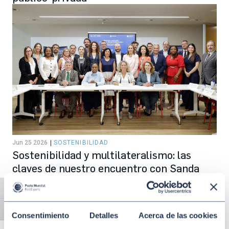
Jun 25 2026
SOSTENIBILIDAD
Sostenibilidad y multilateralismo: las
claves de nuestro encuentro con Sanda
Ojiambo y los líderes empresariales en
Alternar alto contraste
Madrid
Alternar tamaño de letra
Consentimiento
Detalles
Acerca de las cookies