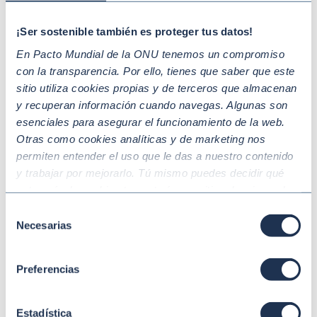
¡Ser sostenible también es proteger tus datos!
En Pacto Mundial de la ONU tenemos un compromiso
con la transparencia. Por ello, tienes que saber que este
sitio utiliza cookies propias y de terceros que almacenan
y recuperan información cuando navegas. Algunas son
esenciales para asegurar el funcionamiento de la web.
Otras como cookies analíticas y de marketing nos
permiten entender el uso que le das a nuestro contenido
y trabajar por mejorarlo. Tú mismo puedes decidir qué
categoría de cookies te gustaría permitir seleccionando
“Aceptar todas” y “Configuración” o, en el caso de que no
Selección
Jun 16 2026
PACTO MUNDIAL DE LA ONU
quieras que recojamos ninguna información dándole al
Necesarias
de
Nos reunimos en Barcelona para debatir
botón “Rechazar”. Para más información consulta
consentimiento
sobre competitividad y sostenibilidad
nuestra
Política de Cookies
.
Preferencias
empresarial con casi 200 asistentes
Estadística