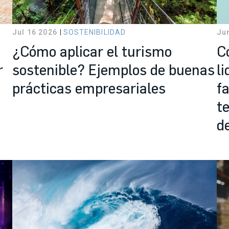
Jul 16 2026
SOSTENIBILIDAD
Ju
¿Cómo aplicar el turismo
C
r
sostenible? Ejemplos de buenas
li
prácticas empresariales
f
t
d