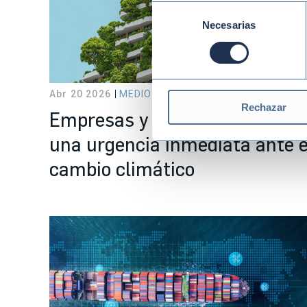
Selección
Necesarias
de
consentimiento
Abr 20 2026
MEDIO AMBIENTE Y CLIMA
Rechazar
Empresas y medio ambiente:
una urgencia inmediata ante e
cambio climático