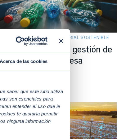
y 05 2026
GESTIÓN EMPRESARIAL SOSTENIBLE
ómo rentabilizar la gestión de
esiduos en tu empresa
Acerca de las cookies
 saber que este sitio utiliza
nas son esenciales para
miten entender el uso que le
ookies te gustaría permitir
mos ninguna información