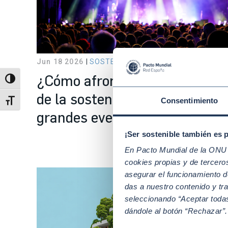
Jun 18 2026
SOSTENIBILIDAD
¿Cómo afrontar con éxito el re
Alternar alto contraste
de la sostenibilidad en los
Consentimiento
Alternar tamaño de letra
grandes eventos?
¡Ser sostenible también es 
En Pacto Mundial de la ONU t
cookies propias y de tercer
asegurar el funcionamiento d
das a nuestro contenido y tr
seleccionando “Aceptar todas
dándole al botón “Rechazar”