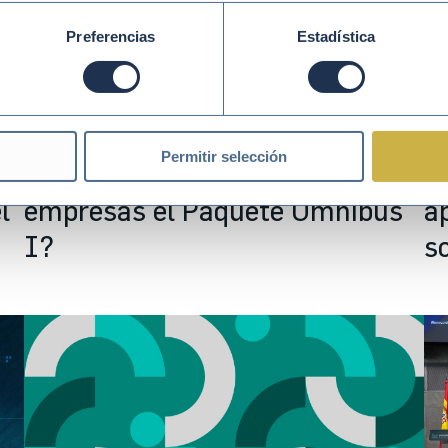
Preferencias
Estadística
Abr 16 2026
FORMACIÓN
Ab
Permitir selección
¿Qué cambia e implica para las
¿
l
empresas el Paquete Ómnibus
a
I?
s