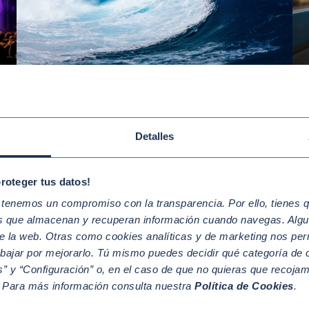
Jun 08 2026
MEDIO AMBIENTE Y CLIMA
Ma
to
Día Mundial de los Océanos: de
C
la responsabilidad social a la
r
Detalles
acción empresarial
proteger tus datos!
enemos un compromiso con la transparencia. Por ello, tienes que
os que almacenan y recuperan información cuando navegas. Algu
e la web. Otras como cookies analíticas y de marketing nos per
abajar por mejorarlo. Tú mismo puedes decidir qué categoría de c
” y “Configuración” o, en el caso de que no quieras que recoja
. Para más información consulta nuestra
Política de Cookies
.