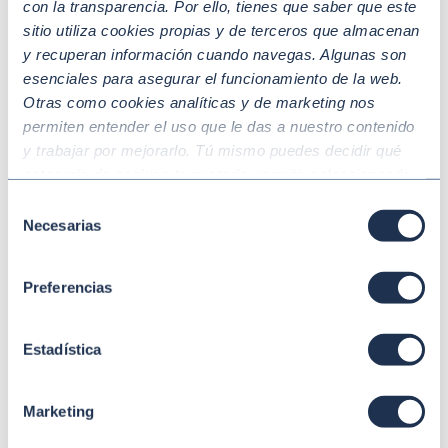
con la transparencia. Por ello, tienes que saber que este
sitio utiliza cookies propias y de terceros que almacenan
y recuperan información cuando navegas. Algunas son
esenciales para asegurar el funcionamiento de la web.
Otras como cookies analíticas y de marketing nos
permiten entender el uso que le das a nuestro contenido
y trabajar por mejorarlo. Tú mismo puedes decidir qué
categoría de cookies te gustaría permitir seleccionando
“Aceptar todas” y “Configuración” o, en el caso de que no
Selección
Oct 26 2023
SOSTENIBILIDAD CON ENFOQUE SECTORIAL Y
quieras que recojamos ninguna información dándole al
Necesarias
de
CADENA DE SUMINISTRO
botón “Rechazar”. Para más información consulta
consentimiento
El programa de proveedores sostenibles
nuestra
Política de Cookies
.
forma a más de 1.200 pymes de 35 países
Preferencias
Estadística
Marketing