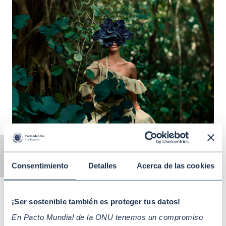
Jun 13 2025
SOSTENIBILIDAD CON ENFOQUE SECTORIAL Y
CADENA DE SUMINISTRO
Alternar alto contraste
Fashion for future: el sector de la moda se
Consentimiento
Detalles
Acerca de las cookies
une por un futuro sostenible
Alternar tamaño de letra
¡Ser sostenible también es proteger tus datos!
En Pacto Mundial de la ONU tenemos un compromiso