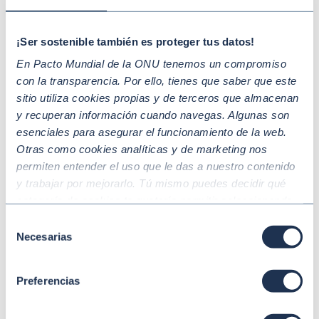
¡Ser sostenible también es proteger tus datos!
En Pacto Mundial de la ONU tenemos un compromiso
con la transparencia. Por ello, tienes que saber que este
sitio utiliza cookies propias y de terceros que almacenan
y recuperan información cuando navegas. Algunas son
esenciales para asegurar el funcionamiento de la web.
Otras como cookies analíticas y de marketing nos
Jun 25 2026
SOSTENIBILIDAD
permiten entender el uso que le das a nuestro contenido
Sostenibilidad y multilateralismo: las
y trabajar por mejorarlo. Tú mismo puedes decidir qué
claves de nuestro encuentro con Sanda
categoría de cookies te gustaría permitir seleccionando
Ojiambo y los líderes empresariales en
“Aceptar todas” y “Configuración” o, en el caso de que no
Selección
Madrid
quieras que recojamos ninguna información dándole al
Necesarias
de
botón “Rechazar”. Para más información consulta
consentimiento
nuestra
Política de Cookies
.
Preferencias