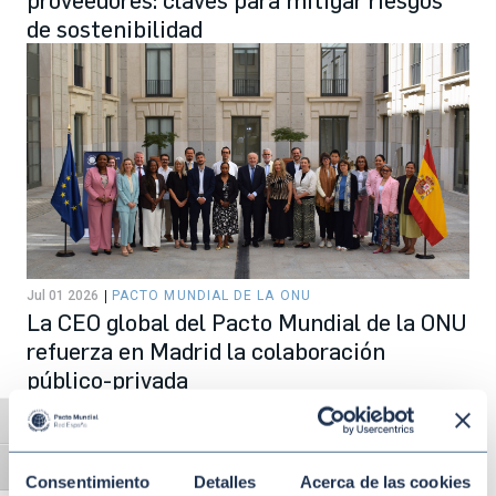
de sostenibilidad
Jul 01 2026
PACTO MUNDIAL DE LA ONU
La CEO global del Pacto Mundial de la ONU
refuerza en Madrid la colaboración
público-privada
Alternar alto contraste
Alternar tamaño de letra
Consentimiento
Detalles
Acerca de las cookies