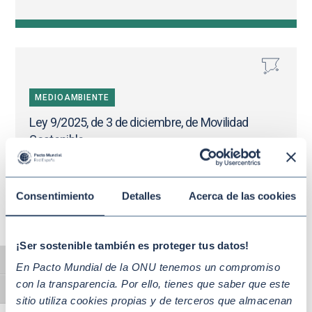
MEDIOAMBIENTE
Ley 9/2025, de 3 de diciembre, de Movilidad
Sostenible
Consentimiento
Detalles
Acerca de las cookies
¡Ser sostenible también es proteger tus datos!
MEDIOAMBIENTE
Alternar alto contraste
En Pacto Mundial de la ONU tenemos un compromiso
con la transparencia. Por ello, tienes que saber que este
Real Decreto 214/2025, de 18 de marzo, por el que
Alternar tamaño de letra
sitio utiliza cookies propias y de terceros que almacenan
se crea el registro de huella de carbono,