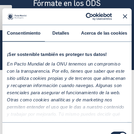
Fórmate en los ODS
Hazte con nuestra píldora formativa gratuita sobre
Alternar alto contraste
los ODS
Alternar tamaño de letra
Consentimiento
Detalles
Acerca de las cookies
Acceder
¡Ser sostenible también es proteger tus datos!
En Pacto Mundial de la ONU tenemos un compromiso
con la transparencia. Por ello, tienes que saber que este
sitio utiliza cookies propias y de terceros que almacenan
y recuperan información cuando navegas. Algunas son
Eleva tu ambición
esenciales para asegurar el funcionamiento de la web.
Otras como cookies analíticas y de marketing nos
Participa en nuestras iniciativas internacionales
permiten entender el uso que le das a nuestro contenido
de impacto
y trabajar por mejorarlo. Tú mismo puedes decidir qué
categoría de cookies te gustaría permitir seleccionando
El Pacto Mundial de Naciones Unidas pone a disposición
“Aceptar todas” y “Configuración” o, en el caso de que no
Selección
de sus empresas tres programas pioneros para la