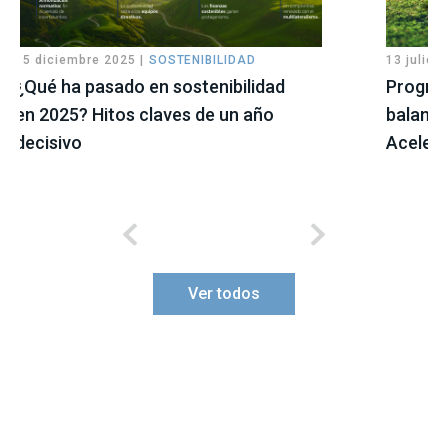
15 diciembre 2025 |
SOSTENIBILIDAD
13 julio 2
¿Qué ha pasado en sostenibilidad
Progres
en 2025? Hitos claves de un año
balance
decisivo
Aceler
Ver todos