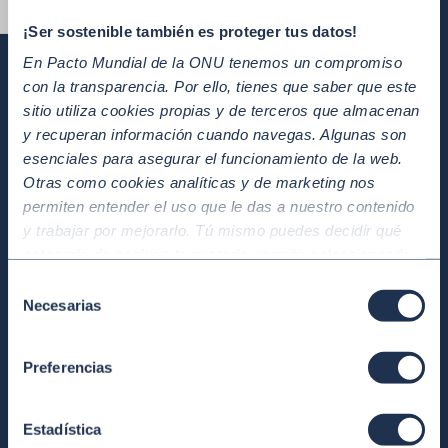
Alternar tamaño de letra
¡Ser sostenible también es proteger tus datos!
En Pacto Mundial de la ONU tenemos un compromiso
con la transparencia. Por ello, tienes que saber que este
sitio utiliza cookies propias y de terceros que almacenan
y recuperan información cuando navegas. Algunas son
esenciales para asegurar el funcionamiento de la web.
Otras como cookies analíticas y de marketing nos
permiten entender el uso que le das a nuestro contenido
y trabajar por mejorarlo. Tú mismo puedes decidir qué
categoría de cookies te gustaría permitir seleccionando
“Aceptar todas” y “Configuración” o, en el caso de que no
Selección
quieras que recojamos ninguna información dándole al
Necesarias
de
botón “Rechazar”. Para más información consulta
consentimiento
nuestra
Política de Cookies
.
Preferencias
Estadística