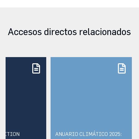
Accesos directos relacionados
MBITION
ANUARIO CLIMÁTICO 2025: