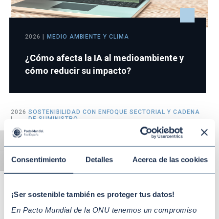
2026 |
MEDIO AMBIENTE Y CLIMA
¿Cómo afecta la IA al medioambiente y
cómo reducir su impacto?
2026
SOSTENIBILIDAD CON ENFOQUE SECTORIAL Y CADENA
|
DE SUMINISTRO
¿Qué es la diligencia debida en sostenibilidad
Alternar alto contraste
empresarial y cómo aplicarla?
Hoy en día, la diligencia …
Consentimiento
Detalles
Acerca de las cookies
Alternar tamaño de letra
¡Ser sostenible también es proteger tus datos!
2026 |
GESTIÓN EMPRESARIAL SOSTENIBLE
En Pacto Mundial de la ONU tenemos un compromiso
Resiliencia empresarial y geopolítica: cómo