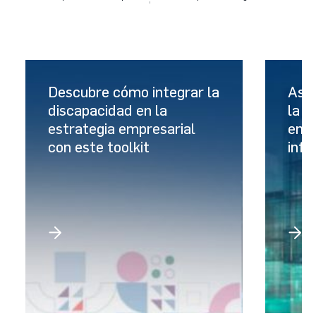
Descubre cómo integrar la
Así 
discapacidad en la
la s
estrategia empresarial
empr
con este toolkit
info