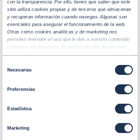
con la transparencia. Por ello, tienes que saber que este
gestionar la incertidumbre y potenciar la
sitio utiliza cookies propias y de terceros que almacenan
sostenibilidad
y recuperan información cuando navegas. Algunas son
En un entorno global marcado p …
esenciales para asegurar el funcionamiento de la web.
Otras como cookies analíticas y de marketing nos
permiten entender el uso que le das a nuestro contenido
y trabajar por mejorarlo. Tú mismo puedes decidir qué
2026 |
SOSTENIBILIDAD
categoría de cookies te gustaría permitir seleccionando
Cómo preparar a tu empresa para la
“Aceptar todas” y “Configuración” o, en el caso de que no
Selección
nueva Ley de Transparencia Salarial
quieras que recojamos ninguna información dándole al
Necesarias
de
¿Está su organización preparad …
botón “Rechazar”. Para más información consulta
consentimiento
nuestra
Política de Cookies
.
Preferencias
2026 |
MEDIO AMBIENTE Y CLIMA
Nueva ley de movilidad sostenible: lo que las
Estadística
empresas españolas deben hacer para
adaptarse
Marketing
La movilidad empresarial en Es …