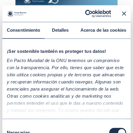
Consentimiento
Detalles
Acerca de las cookies
¡Ser sostenible también es proteger tus datos!
En Pacto Mundial de la ONU tenemos un compromiso
con la transparencia. Por ello, tienes que saber que este
sitio utiliza cookies propias y de terceros que almacenan
y recuperan información cuando navegas. Algunas son
esenciales para asegurar el funcionamiento de la web.
Otras como cookies analíticas y de marketing nos
permiten entender el uso que le das a nuestro contenido
y trabajar por mejorarlo. Tú mismo puedes decidir qué
categoría de cookies te gustaría permitir seleccionando
“Aceptar todas” y “Configuración” o, en el caso de que no
Selección
quieras que recojamos ninguna información dándole al
Necesarias