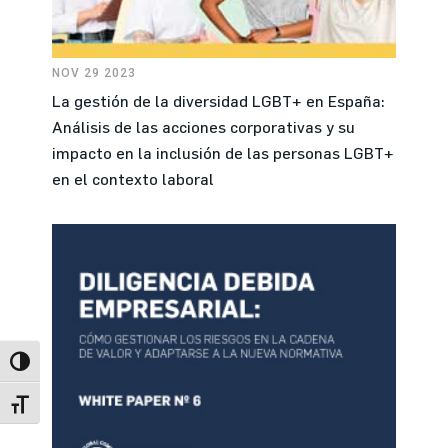
NOV 29 2023
La gestión de la diversidad LGBT+ en España:
Análisis de las acciones corporativas y su
impacto en la inclusión de las personas LGBT+
en el contexto laboral
Alternar alto contraste
Alternar tamaño de letra