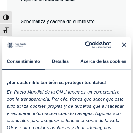
Alternar alto contraste
Gobernanza y cadena de suministro
Alternar tamaño de letra
Diez Principios y Agenda 2030
Consentimiento
Detalles
Acerca de las cookies
Derechos humanos y sostenibilidad social
¡Ser sostenible también es proteger tus datos!
En Pacto Mundial de la ONU tenemos un compromiso
con la transparencia. Por ello, tienes que saber que este
A quién va dirigido
sitio utiliza cookies propias y de terceros que almacenan
y recuperan información cuando navegas. Algunas son
Empleados/as
esenciales para asegurar el funcionamiento de la web.
Otras como cookies analíticas y de marketing nos