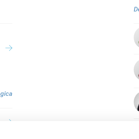
D
égica