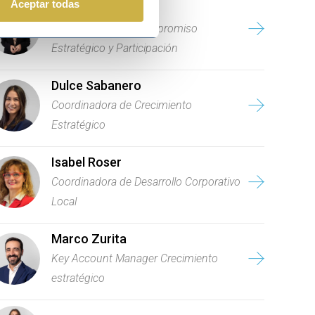
Aceptar todas
Marta Aldudo
Coordinadora de Compromiso
Estratégico y Participación
Dulce Sabanero
Coordinadora de Crecimiento
Estratégico
Isabel Roser
Coordinadora de Desarrollo Corporativo
Local
Marco Zurita
Key Account Manager Crecimiento
estratégico