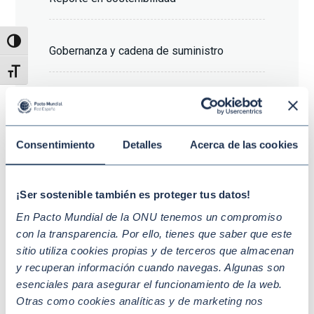
Alternar alto contraste
Gobernanza y cadena de suministro
Alternar tamaño de letra
Diez Principios y Agenda 2030
Consentimiento
Detalles
Acerca de las cookies
Derechos humanos y sostenibilidad social
¡Ser sostenible también es proteger tus datos!
En Pacto Mundial de la ONU tenemos un compromiso
con la transparencia. Por ello, tienes que saber que este
A quién va dirigido
sitio utiliza cookies propias y de terceros que almacenan
y recuperan información cuando navegas. Algunas son
Empleados/as
esenciales para asegurar el funcionamiento de la web.
Otras como cookies analíticas y de marketing nos