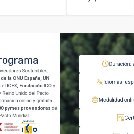
programa
Duración:
oveedores Sostenibles,
 de la ONU España, UN
Idiomas: esp
n el
ICEX, Fundación ICO
y
y Reino Unido del Pacto
Modalidad onli
rmación online y gratuita
00 pymes
proveedoras
de
Pacto Mundial.
Cert