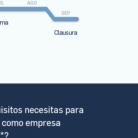
UL
AGO
SEP
ama
Clausura
isitos necesitas para
r como empresa
a*?