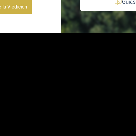
Guías,
 la V edición