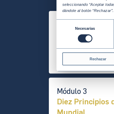
seleccionando “Aceptar todas
dándole al botón “Rechazar”
Módulo 1
Selección
Necesarias
de
Aspectos genera
consentimiento
sostenibilidad
Introducción a los concepto
Rechazar
globales y ventajas competit
Módulo 3
Diez Principios 
Mundial