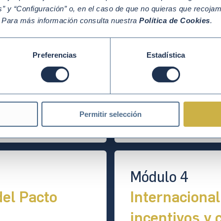
Contenidos del programa
” y “Configuración” o, en el caso de que no quieras que recoja
. Para más información consulta nuestra
Política de Cookies
.
Módulo 2
Preferencias
Estadística
les de la
Objetivos de 
Sostenible (
s clave, tendencias
Cómo identificar, aline
Permitir selección
ivas.
prioritarios para cada s
Módulo 4
del Pacto
Internacional
incentivos y