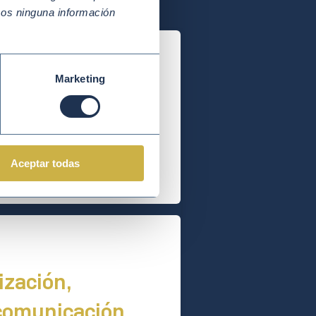
mos ninguna información
Marketing
Desarrollo
ODS)
ar y comunicar los ODS
Aceptar todas
ector.
ización,
 comunicación