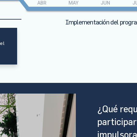
ABR
MAY
JUN
J
Implementación del progr
 el
¿Qué requ
participa
impulsor