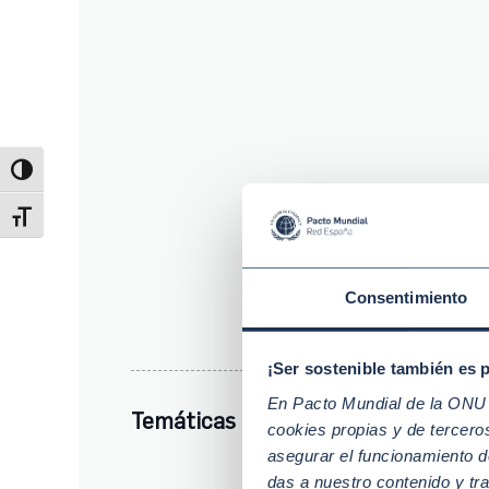
Alternar alto contraste
Alternar tamaño de letra
Consentimiento
¡Ser sostenible también es 
En Pacto Mundial de la ONU t
Temáticas clave
cookies propias y de tercer
asegurar el funcionamiento d
das a nuestro contenido y tr