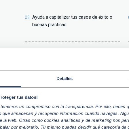
Ayuda a capitalizar tus casos de éxito o
03
buenas prácticas
Permite mejorar las capacidades
05
formativas asociadas a cada perfil
profesional
Detalles
proteger tus datos!
enemos un compromiso con la transparencia. Por ello, tienes que
os que almacenan y recuperan información cuando navegas. Algu
Finanzas sostenibles
Medioambiente y 
e la web. Otras como cookies analíticas y de marketing nos per
abajar por mejorarlo. Tú mismo puedes decidir qué categoría de c