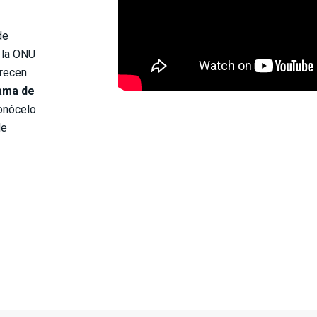
de
 la ONU
frecen
ama de
onócelo
de