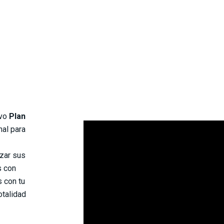
ivo
Plan
nal para
zar sus
s con
 con tu
otalidad