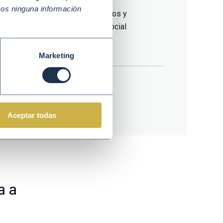
mos ninguna información
y Agenda 2030
Derechos humanos y
sostenibilidad social
Marketing
área
Directivos/as
Aceptar todas
a a