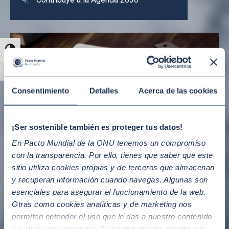
Alternar alto contraste
Alternar tamaño de letra
Consentimiento
Detalles
Acerca de las cookies
¡Ser sostenible también es proteger tus datos!
En Pacto Mundial de la ONU tenemos un compromiso
con la transparencia. Por ello, tienes que saber que este
sitio utiliza cookies propias y de terceros que almacenan
y recuperan información cuando navegas. Algunas son
esenciales para asegurar el funcionamiento de la web.
Otras como cookies analíticas y de marketing nos
permiten entender el uso que le das a nuestro contenido
y trabajar por mejorarlo. Tú mismo puedes decidir qué