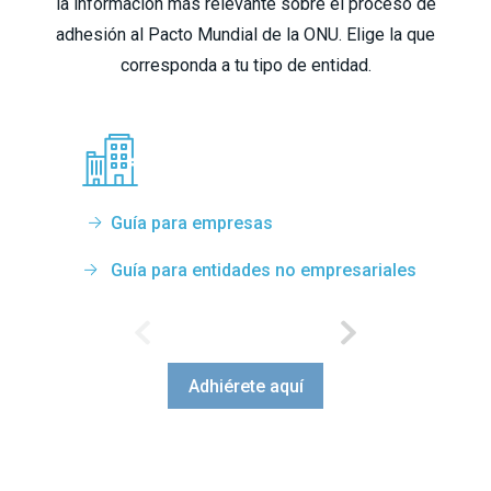
la información más relevante sobre el proceso de
de
adhesión al Pacto Mundial de la ONU. Elige la que
corresponda a tu tipo de entidad.
Guía para empresas
Guía para entidades no empresariales
Adhiérete aquí