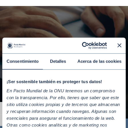
Consentimiento
Detalles
Acerca de las cookies
Guías de ayuda
Dispones de las siguientes guías que
¡Ser sostenible también es proteger tus datos!
te ayudarán en la tarea:
En Pacto Mundial de la ONU tenemos un compromiso
con la transparencia. Por ello, tienes que saber que este
sitio utiliza cookies propias y de terceros que almacenan
Alternar alto contraste
y recuperan información cuando navegas. Algunas son
esenciales para asegurar el funcionamiento de la web.
Alternar tamaño de letra
Otras como cookies analíticas y de marketing nos