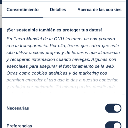
Consentimiento
Detalles
Acerca de las cookies
Alternar alto contraste
Alternar tamaño de letra
¡Ser sostenible también es proteger tus datos!
En Pacto Mundial de la ONU tenemos un compromiso
con la transparencia. Por ello, tienes que saber que este
sitio utiliza cookies propias y de terceros que almacenan
y recuperan información cuando navegas. Algunas son
esenciales para asegurar el funcionamiento de la web.
Otras como cookies analíticas y de marketing nos
permiten entender el uso que le das a nuestro contenido
y trabajar por mejorarlo. Tú mismo puedes decidir qué
categoría de cookies te gustaría permitir seleccionando
“Aceptar todas” y “Configuración” o, en el caso de que no
Selección
quieras que recojamos ninguna información dándole al
Necesarias
de
botón “Rechazar”. Para más información consulta
consentimiento
nuestra
Política de Cookies
.
Preferencias