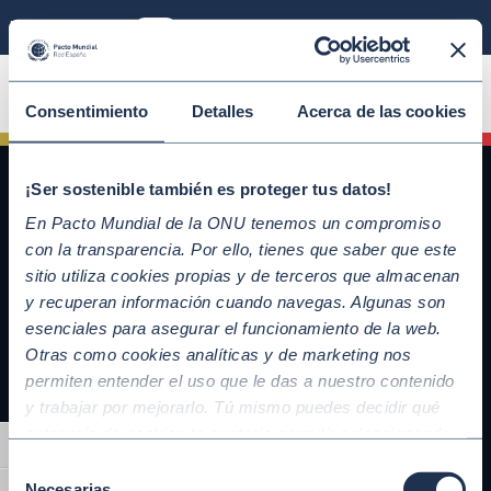
Modo sostenible
ÚNETE
Consentimiento
Detalles
Acerca de las cookies
¡Ser sostenible también es proteger tus datos!
En Pacto Mundial de la ONU tenemos un compromiso
con la transparencia. Por ello, tienes que saber que este
sitio utiliza cookies propias y de terceros que almacenan
y recuperan información cuando navegas. Algunas son
esenciales para asegurar el funcionamiento de la web.
Otras como cookies analíticas y de marketing nos
QUICKLINKS
permiten entender el uso que le das a nuestro contenido
y trabajar por mejorarlo. Tú mismo puedes decidir qué
Diez Principios del Pacto Mundial
categoría de cookies te gustaría permitir seleccionando
Objetivos de Desarrollo Sostenible
Alternar alto contraste
“Aceptar todas” y “Configuración” o, en el caso de que no
Nuestros participantes
Selección
quieras que recojamos ninguna información dándole al
Necesarias
Conoce la iniciativa y adhiérete