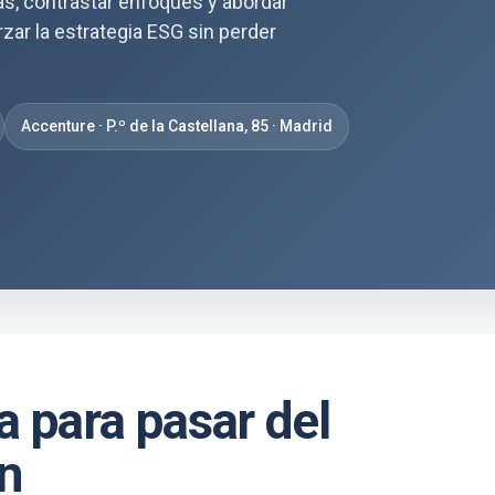
as, contrastar enfoques y abordar
orzar la estrategia ESG sin perder
Accenture · P.º de la Castellana, 85 · Madrid
 para pasar del
ón