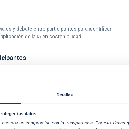
ales y debate entre participantes para identificar
plicación de la IA en sostenibilidad.
icipantes
rán su documento de identidad en el acceso al edificio, no olvid
Detalles
a
de la ONU España para establecer el contexto y subrayar los obj
proteger tus datos!
enemos un compromiso con la transparencia. Por ello, tienes que