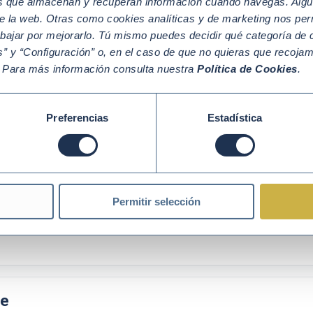
os que almacenan y recuperan información cuando navegas. Algu
e la web. Otras como cookies analíticas y de marketing nos per
os panelistas
abajar por mejorarlo. Tú mismo puedes decidir qué categoría de c
” y “Configuración” o, en el caso de que no quieras que recoja
IA aplicada a la sostenibilidad, soluciones empresariales, enfo
. Para más información consulta nuestra
Política de Cookies
.
A Governance en Telefónica
alent Manager en Accenture
Preferencias
Estadística
eltrán
, Iberia Sustainability Lead & Strategy Senior Manager en
ipantes
Permitir selección
tegración real de la IA, criterios de gobernanza y el papel del 
re