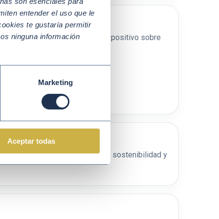
nas son esenciales para
miten entender el uso que le
ookies te gustaría permitir
mos ninguna información
que humanista de la IA e impacto positivo sobre
Marketing
 Accenture
Aceptar todas
CSO como puente entre innovación, sostenibilidad y