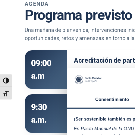
AGENDA
Programa previsto
Una mañana de bienvenida, intervenciones inici
oportunidades, retos y amenazas en torno a la a
Acreditación de part
09:00
Le recordamos que le solicita
a.m
Alternar alto contraste
Alternar tamaño de letra
Consentimiento
Discurso de apertur
9:30
Bienvenida de Pacto Mundial 
a.m.
¡Ser sostenible también es 
En Pacto Mundial de la ONU t