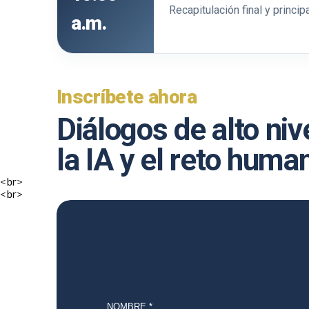
Recapitulación final y princi
a.m.
Inscríbete ahora
Diálogos de alto niv
la IA y el reto huma
<br>
<br>