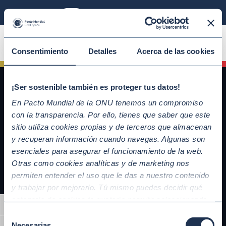
Modo sostenible
ÚNETE
Consentimiento
Detalles
Acerca de las cookies
¡Ser sostenible también es proteger tus datos!
En Pacto Mundial de la ONU tenemos un compromiso
con la transparencia. Por ello, tienes que saber que este
sitio utiliza cookies propias y de terceros que almacenan
y recuperan información cuando navegas. Algunas son
esenciales para asegurar el funcionamiento de la web.
Otras como cookies analíticas y de marketing nos
QUICKLINKS
permiten entender el uso que le das a nuestro contenido
y trabajar por mejorarlo. Tú mismo puedes decidir qué
Diez Principios del Pacto Mundial
categoría de cookies te gustaría permitir seleccionando
Objetivos de Desarrollo Sostenible
Alternar alto contraste
“Aceptar todas” y “Configuración” o, en el caso de que no
Nuestros participantes
Selección
quieras que recojamos ninguna información dándole al
Necesarias
Conoce la iniciativa y adhiérete