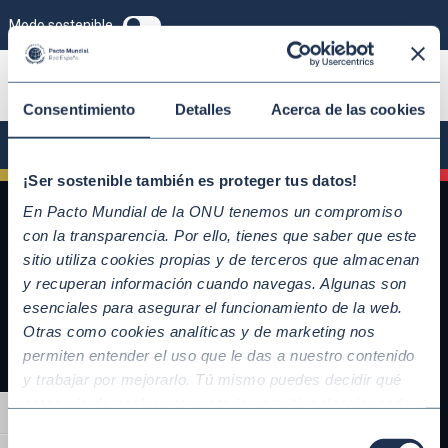
Modo sostenible
ÚNETE
Consentimiento
Detalles
Acerca de las cookies
¡Ser sostenible también es proteger tus datos!
En Pacto Mundial de la ONU tenemos un compromiso
con la transparencia. Por ello, tienes que saber que este
sitio utiliza cookies propias y de terceros que almacenan
y recuperan información cuando navegas. Algunas son
esenciales para asegurar el funcionamiento de la web.
Otras como cookies analíticas y de marketing nos
permiten entender el uso que le das a nuestro contenido
y trabajar por mejorarlo. Tú mismo puedes decidir qué
QUICKLINKS
categoría de cookies te gustaría permitir seleccionando
Alternar alto contraste
Diez Principios del Pacto Mundial
“Aceptar todas” y “Configuración” o, en el caso de que no
Selección
Objetivos de Desarrollo Sostenible