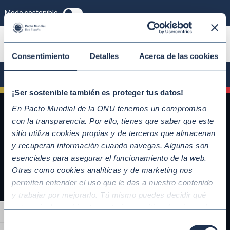
Modo sostenible
ÚNETE
Consentimiento
Detalles
Acerca de las cookies
¡Ser sostenible también es proteger tus datos!
En Pacto Mundial de la ONU tenemos un compromiso
con la transparencia. Por ello, tienes que saber que este
sitio utiliza cookies propias y de terceros que almacenan
y recuperan información cuando navegas. Algunas son
esenciales para asegurar el funcionamiento de la web.
Otras como cookies analíticas y de marketing nos
permiten entender el uso que le das a nuestro contenido
y trabajar por mejorarlo. Tú mismo puedes decidir qué
QUICKLINKS
categoría de cookies te gustaría permitir seleccionando
Alternar alto contraste
Diez Principios del Pacto Mundial
“Aceptar todas” y “Configuración” o, en el caso de que no
Selección
Objetivos de Desarrollo Sostenible