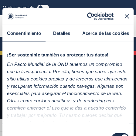
Modo sostenible
ÚNETE
Consentimiento
Detalles
Acerca de las cookies
¡Ser sostenible también es proteger tus datos!
En Pacto Mundial de la ONU tenemos un compromiso
con la transparencia. Por ello, tienes que saber que este
sitio utiliza cookies propias y de terceros que almacenan
y recuperan información cuando navegas. Algunas son
esenciales para asegurar el funcionamiento de la web.
Otras como cookies analíticas y de marketing nos
permiten entender el uso que le das a nuestro contenido
y trabajar por mejorarlo. Tú mismo puedes decidir qué
QUICKLINKS
categoría de cookies te gustaría permitir seleccionando
Alternar alto contraste
Diez Principios del Pacto Mundial
“Aceptar todas” y “Configuración” o, en el caso de que no
Selección
Objetivos de Desarrollo Sostenible