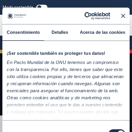
Modo sostenible
ÚNETE
Consentimiento
Detalles
Acerca de las cookies
¡Ser sostenible también es proteger tus datos!
En Pacto Mundial de la ONU tenemos un compromiso
con la transparencia. Por ello, tienes que saber que este
sitio utiliza cookies propias y de terceros que almacenan
y recuperan información cuando navegas. Algunas son
esenciales para asegurar el funcionamiento de la web.
Otras como cookies analíticas y de marketing nos
permiten entender el uso que le das a nuestro contenido
y trabajar por mejorarlo. Tú mismo puedes decidir qué
QUICKLINKS
categoría de cookies te gustaría permitir seleccionando
Alternar alto contraste
Diez Principios del Pacto Mundial
“Aceptar todas” y “Configuración” o, en el caso de que no
Selección
Objetivos de Desarrollo Sostenible