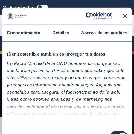
Modo sostenible
ÚNETE
Consentimiento
Detalles
Acerca de las cookies
¡Ser sostenible también es proteger tus datos!
En Pacto Mundial de la ONU tenemos un compromiso
con la transparencia. Por ello, tienes que saber que este
sitio utiliza cookies propias y de terceros que almacenan
y recuperan información cuando navegas. Algunas son
esenciales para asegurar el funcionamiento de la web.
Otras como cookies analíticas y de marketing nos
permiten entender el uso que le das a nuestro contenido
y trabajar por mejorarlo. Tú mismo puedes decidir qué
QUICKLINKS
categoría de cookies te gustaría permitir seleccionando
Alternar alto contraste
Diez Principios del Pacto Mundial
“Aceptar todas” y “Configuración” o, en el caso de que no
Selección
Objetivos de Desarrollo Sostenible