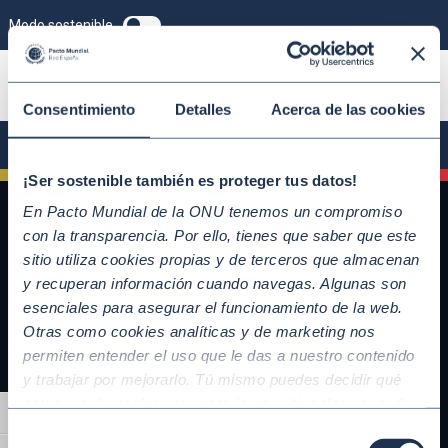
Modo sostenible
ÚNETE
Consentimiento
Detalles
Acerca de las cookies
¡Ser sostenible también es proteger tus datos!
En Pacto Mundial de la ONU tenemos un compromiso
con la transparencia. Por ello, tienes que saber que este
sitio utiliza cookies propias y de terceros que almacenan
y recuperan información cuando navegas. Algunas son
esenciales para asegurar el funcionamiento de la web.
Otras como cookies analíticas y de marketing nos
permiten entender el uso que le das a nuestro contenido
y trabajar por mejorarlo. Tú mismo puedes decidir qué
QUICKLINKS
categoría de cookies te gustaría permitir seleccionando
Alternar alto contraste
Diez Principios del Pacto Mundial
“Aceptar todas” y “Configuración” o, en el caso de que no
Selección
Objetivos de Desarrollo Sostenible