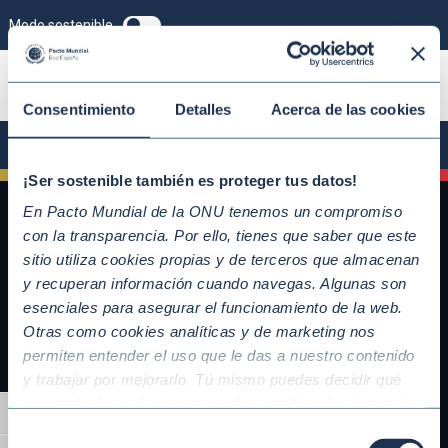
Modo sostenible
ÚNETE
Consentimiento
Detalles
Acerca de las cookies
¡Ser sostenible también es proteger tus datos!
En Pacto Mundial de la ONU tenemos un compromiso
con la transparencia. Por ello, tienes que saber que este
sitio utiliza cookies propias y de terceros que almacenan
y recuperan información cuando navegas. Algunas son
esenciales para asegurar el funcionamiento de la web.
Otras como cookies analíticas y de marketing nos
permiten entender el uso que le das a nuestro contenido
y trabajar por mejorarlo. Tú mismo puedes decidir qué
QUICKLINKS
categoría de cookies te gustaría permitir seleccionando
Alternar alto contraste
Diez Principios del Pacto Mundial
“Aceptar todas” y “Configuración” o, en el caso de que no
Selección
Objetivos de Desarrollo Sostenible