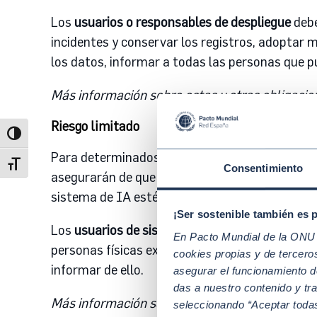
Los
usuarios o responsables de despliegue
debe
incidentes y conservar los registros, adoptar m
los datos, informar a todas las personas que p
Más información sobre estas y otras obligacion
Riesgo limitado
Alternar alto contraste
Para determinados sistemas de IA existen
obl
Alternar tamaño de letra
Consentimiento
asegurarán de que las personas físicas sean in
sistema de IA esté marcada en un formato legi
¡Ser sostenible también es 
Los
usuarios de sistemas de categorización bi
En Pacto Mundial de la ONU t
personas físicas expuestas a él. Además, aque
cookies propias y de tercer
informar de ello.
asegurar el funcionamiento d
das a nuestro contenido y tr
Más información sobre estas obligaciones en el
seleccionando “Aceptar todas