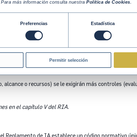
. Para más información consulta nuestra
Política de Cookies
.
pero están sujetos a buenas prácticas voluntarias.
Preferencias
Estadística
modelos de IA de uso general
como aquellos que tienen u
s; y pueden integrarse en diversos sistemas o aplicacion
mentar el proceso de entrenamiento y sus resultados de
Permitir selección
 sus sistemas el modelo de IA de uso general, cumplir c
ara entrenar el modelo de IA de uso general.
 alcance o recursos) se le exigirán más controles (evalu
es en el capítulo V del RIA.
 el Reglamento de IA establece un código normativo úni