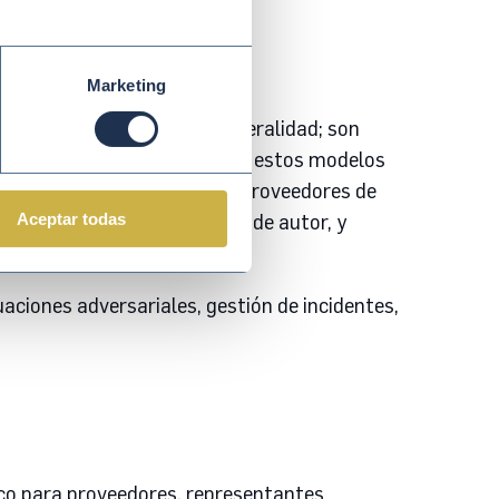
Marketing
n grado considerable de generalidad; son
es de IA. Los
proveedores
de estos modelos
 evaluación, informar a los proveedores de
Aceptar todas
on la normativa de derechos de autor, y
aciones adversariales, gestión de incidentes,
co para proveedores, representantes