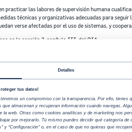
n practicar las labores de supervisión humana cualifica
edidas técnicas y organizativas adecuadas para seguir las
uedan verse afectadas por el uso de sistemas, y coopera
es en la sección 3, capítulo III, del RIA.
igaciones de transparencia, independientemente de si se 
Detalles
formadas de que están interactuando con un sistema IA y
ble por máquina y que sea posible detectar que ha sido 
proteger tus datos!
ométrica o de reconocimiento de emociones
deberán info
enemos un compromiso con la transparencia. Por ello, tienes que
llos que generen o manipulen imagen o sonido que parezc
os que almacenan y recuperan información cuando navegas. Algu
e la web. Otras como cookies analíticas y de marketing nos per
abajar por mejorarlo. Tú mismo puedes decidir qué categoría de c
 capítulo IV, del RIA.
” y “Configuración” o, en el caso de que no quieras que recoja