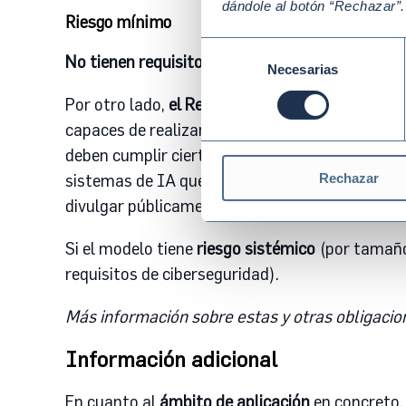
dándole al botón “Rechazar”
Riesgo mínimo
Selección
No tienen requisitos regulatorios específicos
, 
Necesarias
de
consentimiento
Por otro lado,
el Reglamento de IA define los 
capaces de realizar una gran variedad de tarea
deben cumplir ciertas obligaciones, como docu
Rechazar
sistemas de IA que tengan previsto integrar en
divulgar públicamente el contenido utilizado p
Si el modelo tiene
riesgo sistémico
(por tamaño,
requisitos de ciberseguridad).
Más información sobre estas y otras obligacion
Información adicional
En cuanto al
ámbito de aplicación
en concreto,