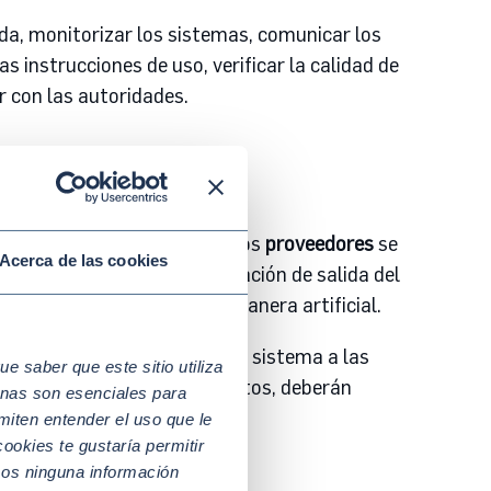
da, monitorizar los sistemas, comunicar los
 instrucciones de uso, verificar la calidad de
r con las autoridades.
consideran de alto riesgo.
Los
proveedores
se
Acerca de las cookies
 velarán por que la información de salida del
generada o manipulada de manera artificial.
rmar del funcionamiento del sistema a las
 saber que este sitio utiliza
an personas, lugares u objetos, deberán
nas son esenciales para
miten entender el uso que le
ookies te gustaría permitir
mos ninguna información