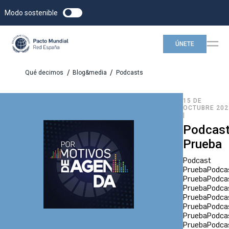
Modo sostenible
ÚNETE
/
/
Qué decimos
Blog&media
Podcasts
15 DE
OCTUBRE 202
|
Podcas
Prueba
Podcast
PruebaPodca
PruebaPodca
PruebaPodca
PruebaPodca
PruebaPodca
PruebaPodca
PruebaPodca