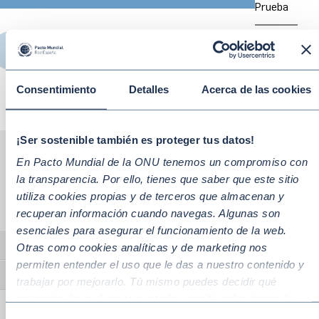
Prueba
COMPARTIR
Consentimiento
Detalles
Acerca de las cookies
¡Ser sostenible también es proteger tus datos!
En Pacto Mundial de la ONU tenemos un compromiso con
la transparencia. Por ello, tienes que saber que este sitio
Te puede interesar
utiliza cookies propias y de terceros que almacenan y
recuperan información cuando navegas. Algunas son
esenciales para asegurar el funcionamiento de la web.
Otras como cookies analíticas y de marketing nos
Alternar alto contraste
permiten entender el uso que le das a nuestro contenido y
Alternar tamaño de letra
trabajar por mejorarlo. Tú mismo puedes decidir qué
categoría de cookies te gustaría permitir seleccionando
“Aceptar todas” y “Configuración” o, en el caso de que no