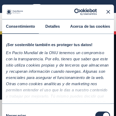
Modo sostenible
ÚNETE
Consentimiento
Detalles
Acerca de las cookies
¡Ser sostenible también es proteger tus datos!
En Pacto Mundial de la ONU tenemos un compromiso
con la transparencia. Por ello, tienes que saber que este
sitio utiliza cookies propias y de terceros que almacenan
y recuperan información cuando navegas. Algunas son
esenciales para asegurar el funcionamiento de la web.
Otras como cookies analíticas y de marketing nos
QUICKLINKS
permiten entender el uso que le das a nuestro contenido
y trabajar por mejorarlo. Tú mismo puedes decidir qué
Diez Principios del Pacto Mundial
categoría de cookies te gustaría permitir seleccionando
Objetivos de Desarrollo Sostenible
Alternar alto contraste
“Aceptar todas” y “Configuración” o, en el caso de que no
Nuestros participantes
Selección
quieras que recojamos ninguna información dándole al
Necesarias
Conoce la iniciativa y adhiérete