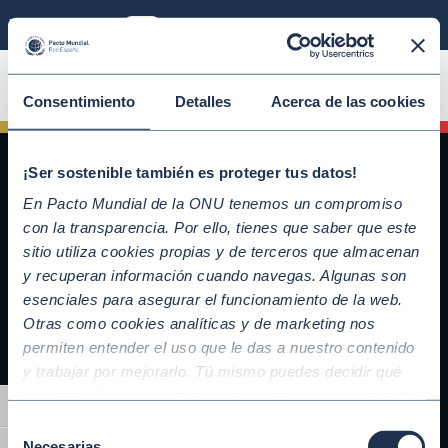
Modo sostenible
ÚNETE
Consentimiento
Detalles
Acerca de las cookies
¡Ser sostenible también es proteger tus datos!
En Pacto Mundial de la ONU tenemos un compromiso
con la transparencia. Por ello, tienes que saber que este
sitio utiliza cookies propias y de terceros que almacenan
y recuperan información cuando navegas. Algunas son
esenciales para asegurar el funcionamiento de la web.
Otras como cookies analíticas y de marketing nos
QUICKLINKS
permiten entender el uso que le das a nuestro contenido
y trabajar por mejorarlo. Tú mismo puedes decidir qué
Diez Principios del Pacto Mundial
categoría de cookies te gustaría permitir seleccionando
Objetivos de Desarrollo Sostenible
Alternar alto contraste
“Aceptar todas” y “Configuración” o, en el caso de que no
Nuestros participantes
Selección
quieras que recojamos ninguna información dándole al
Necesarias
Conoce la iniciativa y adhiérete