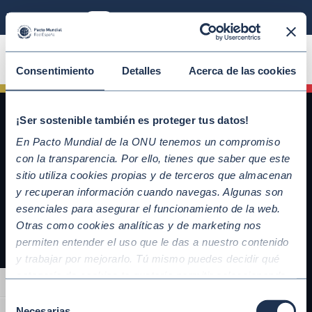
Modo sostenible
ÚNETE
Consentimiento
Detalles
Acerca de las cookies
¡Ser sostenible también es proteger tus datos!
En Pacto Mundial de la ONU tenemos un compromiso
con la transparencia. Por ello, tienes que saber que este
sitio utiliza cookies propias y de terceros que almacenan
y recuperan información cuando navegas. Algunas son
esenciales para asegurar el funcionamiento de la web.
Otras como cookies analíticas y de marketing nos
QUICKLINKS
permiten entender el uso que le das a nuestro contenido
y trabajar por mejorarlo. Tú mismo puedes decidir qué
Diez Principios del Pacto Mundial
categoría de cookies te gustaría permitir seleccionando
Objetivos de Desarrollo Sostenible
Alternar alto contraste
“Aceptar todas” y “Configuración” o, en el caso de que no
Nuestros participantes
Selección
quieras que recojamos ninguna información dándole al
Necesarias
Conoce la iniciativa y adhiérete