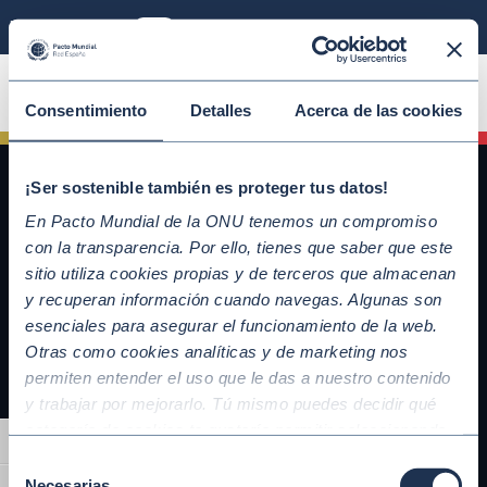
Modo sostenible
ÚNETE
Consentimiento
Detalles
Acerca de las cookies
¡Ser sostenible también es proteger tus datos!
En Pacto Mundial de la ONU tenemos un compromiso
con la transparencia. Por ello, tienes que saber que este
sitio utiliza cookies propias y de terceros que almacenan
y recuperan información cuando navegas. Algunas son
esenciales para asegurar el funcionamiento de la web.
Otras como cookies analíticas y de marketing nos
QUICKLINKS
permiten entender el uso que le das a nuestro contenido
y trabajar por mejorarlo. Tú mismo puedes decidir qué
Diez Principios del Pacto Mundial
categoría de cookies te gustaría permitir seleccionando
Objetivos de Desarrollo Sostenible
Alternar alto contraste
“Aceptar todas” y “Configuración” o, en el caso de que no
Nuestros participantes
Selección
quieras que recojamos ninguna información dándole al
Necesarias
Conoce la iniciativa y adhiérete