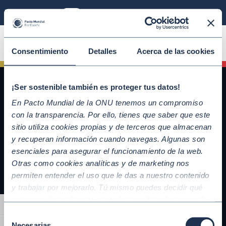
Modo sostenible
ÚNETE
Consentimiento
Detalles
Acerca de las cookies
¡Ser sostenible también es proteger tus datos!
En Pacto Mundial de la ONU tenemos un compromiso
con la transparencia. Por ello, tienes que saber que este
sitio utiliza cookies propias y de terceros que almacenan
y recuperan información cuando navegas. Algunas son
esenciales para asegurar el funcionamiento de la web.
Otras como cookies analíticas y de marketing nos
QUICKLINKS
permiten entender el uso que le das a nuestro contenido
y trabajar por mejorarlo. Tú mismo puedes decidir qué
Diez Principios del Pacto Mundial
categoría de cookies te gustaría permitir seleccionando
Objetivos de Desarrollo Sostenible
Alternar alto contraste
“Aceptar todas” y “Configuración” o, en el caso de que no
Nuestros participantes
Selección
quieras que recojamos ninguna información dándole al
Necesarias
Conoce la iniciativa y adhiérete