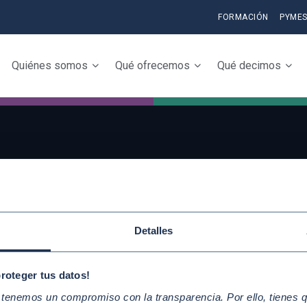
FORMACIÓN
PYME
Quiénes somos
Qué ofrecemos
Qué decimos
QUICKLINKS
Conoce la iniciativ
Diez Principios del Pacto Mundial
adhiérete
Objetivos de Desarrollo
Detalles
Elabora tu Inform
Sostenible
Progreso
Nuestros participantes
proteger tus datos!
enemos un compromiso con la transparencia. Por ello, tienes que