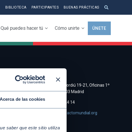
S
BIBLIOTECA
PARTICIPANTES
BUENAS PRÁCTICAS
Qué puedes hacer tú
Cómo unirte
ÚNETE
CONTACTO
a y
C/ Cristobal Bordiú 19-21, Oficinas 1º
Derecha, 28003 Madrid
Acerca de las cookies
e de
(+34)91 745 24 14
asociacion@pactomundial.org
 saber que este sitio utiliza