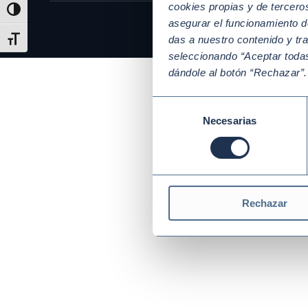
cookies propias y de tercer
Alternar alto contraste
asegurar el funcionamiento d
das a nuestro contenido y tr
Alternar tamaño de letra
seleccionando “Aceptar todas
dándole al botón “Rechazar”
Selección
Necesarias
de
consentimiento
Rechazar