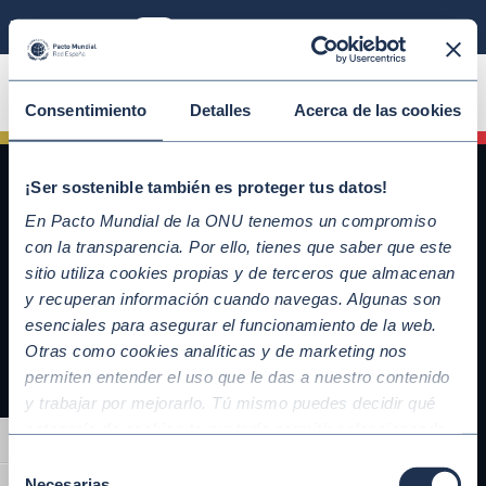
Modo sostenible
ÚNETE
Consentimiento
Detalles
Acerca de las cookies
¡Ser sostenible también es proteger tus datos!
En Pacto Mundial de la ONU tenemos un compromiso
con la transparencia. Por ello, tienes que saber que este
sitio utiliza cookies propias y de terceros que almacenan
y recuperan información cuando navegas. Algunas son
esenciales para asegurar el funcionamiento de la web.
Otras como cookies analíticas y de marketing nos
QUICKLINKS
permiten entender el uso que le das a nuestro contenido
y trabajar por mejorarlo. Tú mismo puedes decidir qué
Diez Principios del Pacto Mundial
categoría de cookies te gustaría permitir seleccionando
Objetivos de Desarrollo Sostenible
Alternar alto contraste
“Aceptar todas” y “Configuración” o, en el caso de que no
Nuestros participantes
Selección
quieras que recojamos ninguna información dándole al
Necesarias
Conoce la iniciativa y adhiérete